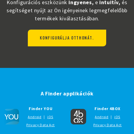
Konfigurációs eszközünk
ingyenes,
e
intuitív,
és
segítséget nyújt az Ön igényeinek legmegfelelőbb
termékek kiválasztásában.
KONFIGURÁLJA OTTHONÁT.
A Finder applikációk
Finder YOU
Finder 4BOX
Android
|
iOS
Android
|
iOS
Privacy Data Act
Privacy Data Act