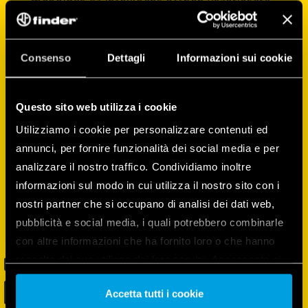
megoldás az intelligens otthon vezérlésére.
Ezzel az alkalmazással konfigurálhatja és
vezérelheti az eszközöket, rutinokat hozhat
létre, felügyelheti és kezelheti az összes
Consenso
Dettagli
Informazioni sui cookie
eszköz energiafogyasztását, és még sok
minden mást!
Questo sito web utilizza i cookie
Utilizziamo i cookie per personalizzare contenuti ed
annunci, per fornire funzionalità dei social media e per
analizzare il nostro traffico. Condividiamo inoltre
informazioni sul modo in cui utilizza il nostro sito con i
nostri partner che si occupano di analisi dei dati web,
pubblicità e social media, i quali potrebbero combinarle
con altre informazioni che ha fornito loro o che hanno
raccolto dal suo utilizzo dei loro servizi. Acconsenta ai
nostri cookie se continua ad utilizzare il nostro sito web.
Accetta tutti i cookie