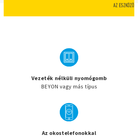
AZ ESZKÖZÖK 
Vezeték nélküli nyomógomb
BEYON vagy más típus
Az okostelefonokkal