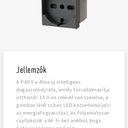
Jellemzők
A P40 S a 4box új intelligens
dugaszolóaljzata, amely forradalmasítja
otthonát. 16 A-es relével van szerelve, a
gombon lévő színes LED közvetlenül jelzi
az energiafogyasztást, és folyamatosan
csatlakozik a Wi-Fi-hez anélkül, hogy