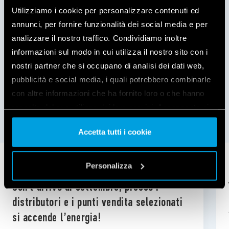
Utilizziamo i cookie per personalizzare contenuti ed
annunci, per fornire funzionalità dei social media e per
analizzare il nostro traffico. Condividiamo inoltre
informazioni sul modo in cui utilizza il nostro sito con i
nostri partner che si occupano di analisi dei dati web,
pubblicità e social media, i quali potrebbero combinarle
con altre informazioni che ha fornito loro o che hanno
raccolto dal suo utilizzo dei loro servizi. Acconsenta ai
ARTICOLI CORRELATI
nostri cookie se continua ad utilizzare il nostro sito web.
Accetta tutti i cookie
Vai alla Cookie Policy complet
a
INIZIATIVE
20 NOVEMBRE 2024
Personalizza
Con l’arrivo di settembre, presso i
distributori e i punti vendita selezionati
si accende l’energia!