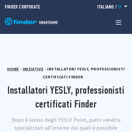
FINDER CORPORATE
ITALIANO
/
IT
HOME
-
INIZIATIVE
-
INSTALLATORI YESLY, PROFESSIONISTI
CERTIFICATI FINDER
Installatori YESLY, professionisti
certificati Finder
Dopo il lancio degli YESLY Point, punti vendita
specializzati all’interno dei quali è possibile