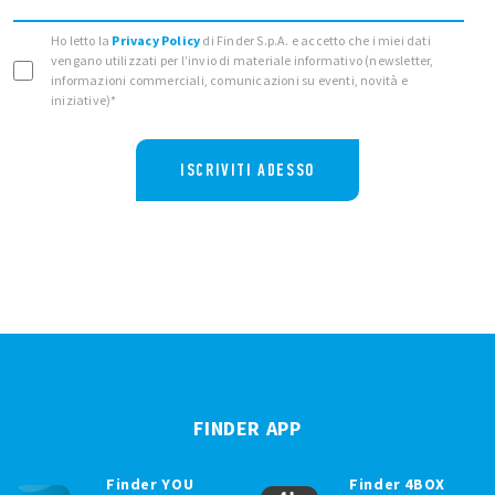
Ho letto la
Privacy Policy
di Finder S.p.A. e accetto che i miei dati
vengano utilizzati per l’invio di materiale informativo (newsletter,
informazioni commerciali, comunicazioni su eventi, novità e
iniziative)*
ISCRIVITI ADESSO
FINDER APP
Finder YOU
Finder 4BOX