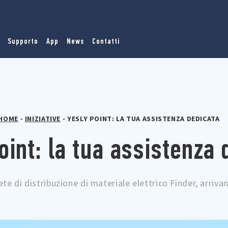
Supporto
App
News
Contatti
HOME
-
INIZIATIVE
-
YESLY POINT: LA TUA ASSISTENZA DEDICATA
oint: la tua assistenza 
rete di distribuzione di materiale elettrico Finder, arriva