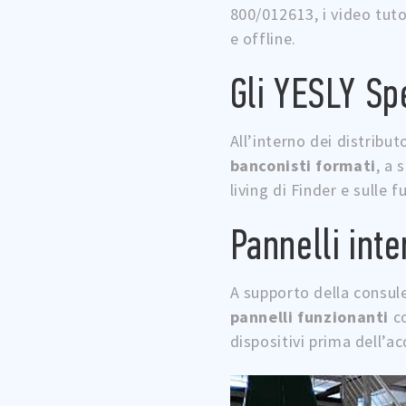
800/012613, i video tuto
e offline.
Gli YESLY Spe
All’interno dei distribut
banconisti formati
, a 
living di Finder e sulle f
Pannelli inte
A supporto della consule
pannelli funzionanti
co
dispositivi prima dell’a