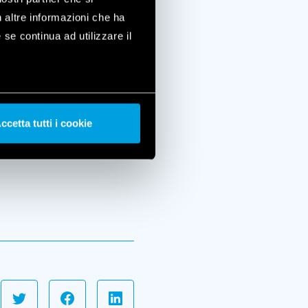
n altre informazioni che ha
 se continua ad utilizzare il
tiene una formazione
azione del cliente, le
ccetta tutti i cookie
g non finiscono qui..