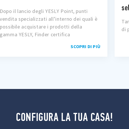
se
Dopo il lancio degli YESLY Point, punti
vendita specializzati all’interno dei quali è
Tan
possibile acquistare i prodotti della
di 
gamma YESLY, Finder certifica
SCOPRI DI PIÙ
CONFIGURA LA TUA CASA!