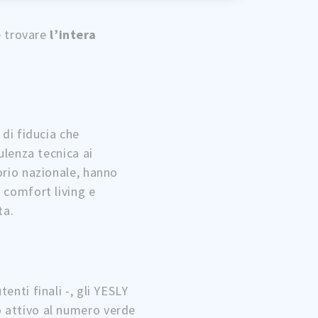
e trovare
l’intera
 di fiducia che
sulenza tecnica ai
torio nazionale, hanno
l comfort living e
ta.
enti finali -, gli YESLY
o attivo al numero verde