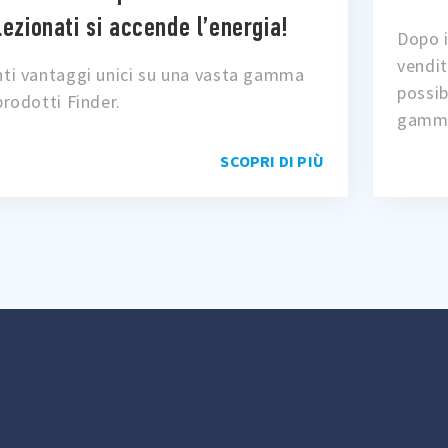
lezionati si accende l’energia!
Dopo i
vendit
ti vantaggi unici su una vasta gamma
possib
prodotti Finder.
gamma 
SCOPRI DI PIÙ