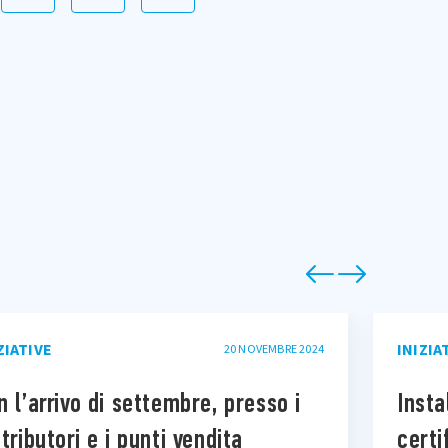
ZIATIVE
INIZIA
20 NOVEMBRE 2024
n l’arrivo di settembre, presso i
Insta
stributori e i punti vendita
certi