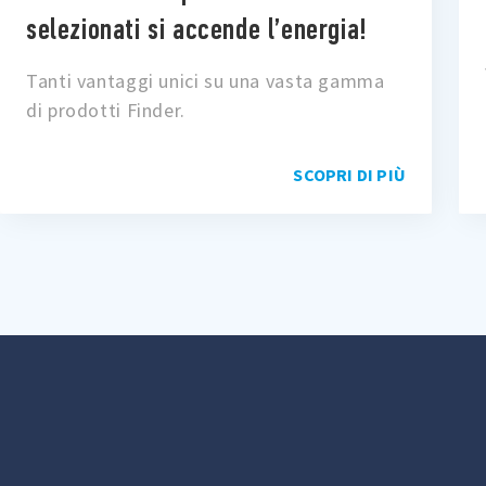
selezionati si accende l’energia!
Tanti vantaggi unici su una vasta gamma
di prodotti Finder.
SCOPRI DI PIÙ