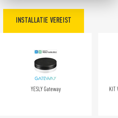
INSTALLATIE VEREIST
YESLY Gateway
KIT