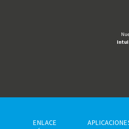
Nue
intui
ENLACE
APLICACIONE