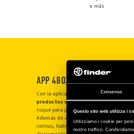
o más
APP 4BOX
Consenso
Con la aplicación 4box, puede
centraliza
productos de la serie S de 4box en u
toque para personalizar tu entorno segú
Questo sito web utilizza i c
Además de configurar los dispositivos, t
Utilizziamo i cookie per pers
rutinas, habilitar asistentes vocales y m
nostro traffico. Condividiamo 
diariamente el consumo energético de tu