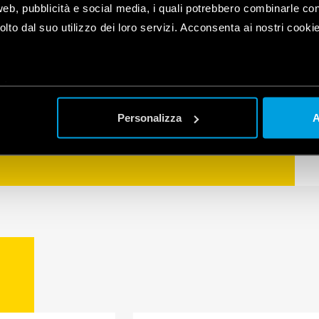
web, pubblicità e social media, i quali potrebbero combinarle co
lto dal suo utilizzo dei loro servizi. Acconsenta ai nostri cookie
as Android e iOS.
plet
a
Personalizza
A
a