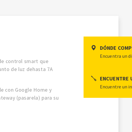
DÓNDE COMP
Encuentra un di
 de control smart que
unto de luz dehasta 7A
ENCUENTRE 
Encuentre un in
ble con Google Home y
teway (pasarela) para su