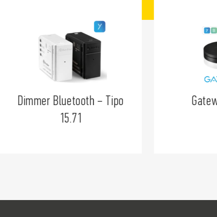
Gateway YESLY
Kit de aut
pe