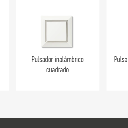
Pulsador inalámbrico Beyon
Ext