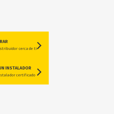
RAR
stribuidor cerca de ti
UN INSTALADOR
stalador certificado