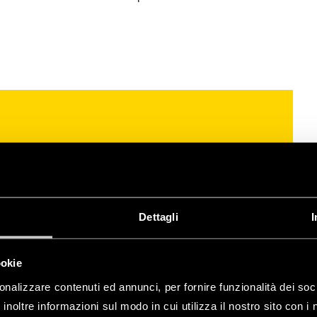
Dettagli
I
r el control de todos los
n único mando
. Basta un
n tus necesidades.
ookie
e permite crear escenarios y
onalizzare contenuti ed annunci, per fornire funzionalità dei soc
onitorizar y gestionar
inoltre informazioni sul modo in cui utilizza il nostro sito con i 
s dispositivos.