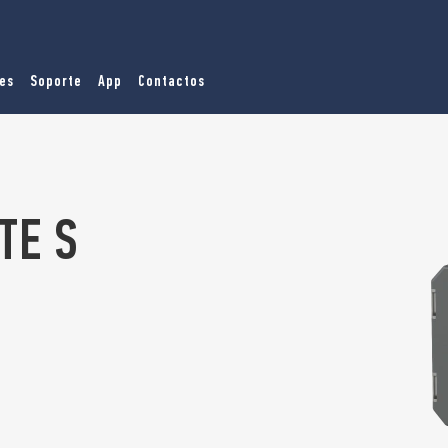
es
Soporte
App
Contactos
ITE S