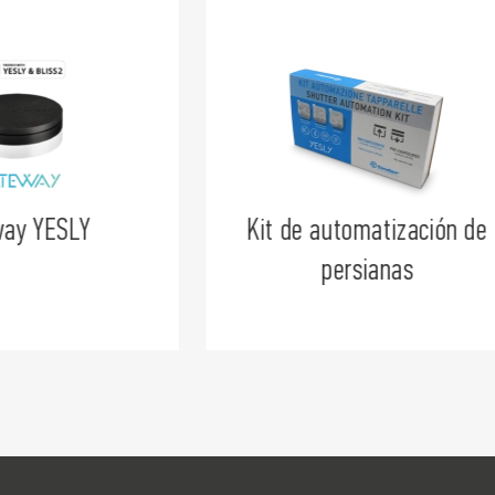
omatización de
Pulsador inalámbrico
rsianas
cuadrado