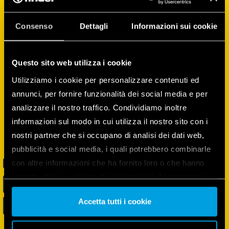
létre, felügyelheti és kezelheti az összes
eszköz energiafogyasztását, és még sok
Consenso
Dettagli
Informazioni sui cookie
minden mást!
Questo sito web utilizza i cookie
Utilizziamo i cookie per personalizzare contenuti ed
annunci, per fornire funzionalità dei social media e per
analizzare il nostro traffico. Condividiamo inoltre
informazioni sul modo in cui utilizza il nostro sito con i
nostri partner che si occupano di analisi dei dati web,
pubblicità e social media, i quali potrebbero combinarle
con altre informazioni che ha fornito loro o che hanno
raccolto dal suo utilizzo dei loro servizi. Acconsenta ai
nostri cookie se continua ad utilizzare il nostro sito web.
Accetta tutti i cookie
Vai alla Cookie Policy complet
a