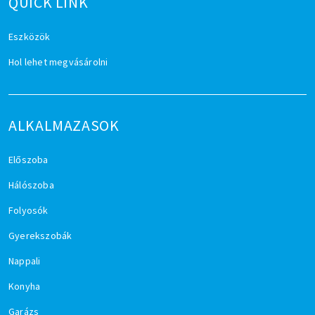
QUICK LINK
Eszközök
Hol lehet megvásárolni
ALKALMAZASOK
Előszoba
Hálószoba
Folyosók
Gyerekszobák
Nappali
Konyha
Garázs