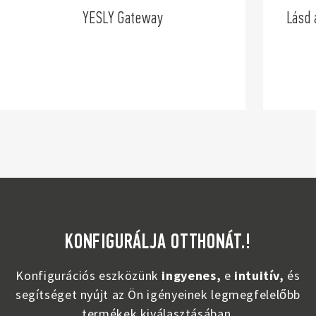
YESLY Gateway
Lásd 
KONFIGURÁLJA OTTHONÁT.!
Konfigurációs eszközünk
ingyenes,
e
intuitív,
és
segítséget nyújt az Ön igényeinek legmegfelelőbb
termékek kiválasztásában.