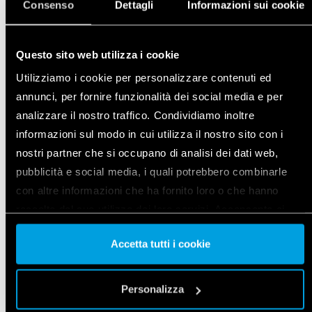
Consenso
Dettagli
Informazioni sui cookie
TÖBBFUNKCIÓS RELÉ BLUETOOTH-
KOMMUNIKÁCIÓVAL
Questo sito web utilizza i cookie
Típus 13.21.8.230.B000
Utilizziamo i cookie per personalizzare contenuti ed
Többfunkciós elektronikus relé 12 különböző
annunci, per fornire funzionalità dei social media e per
funkcióval és nyomógomb (fázis vagy nulla)
analizzare il nostro traffico. Condividiamo inoltre
bemenettel
informazioni sul modo in cui utilizza il nostro sito con i
nostri partner che si occupano di analisi dei dati web,
RÉSZLETEK
pubblicità e social media, i quali potrebbero combinarle
con altre informazioni che ha fornito loro o che hanno
raccolto dal suo utilizzo dei loro servizi. Acconsenta ai
nostri cookie se continua ad utilizzare il nostro sito web.
Accetta tutti i cookie
Vai alla Cookie Policy complet
a
Personalizza