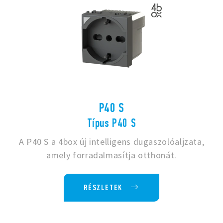
P40 S
Típus P40 S
A P40 S a 4box új intelligens dugaszolóaljzata,
amely forradalmasítja otthonát.
RÉSZLETEK