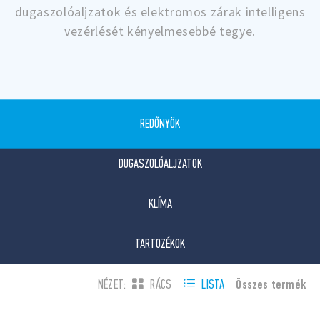
dugaszolóaljzatok és elektromos zárak intelligens
vezérlését kényelmesebbé tegye.
REDŐNYÖK
DUGASZOLÓALJZATOK
KLÍMA
TARTOZÉKOK
Összes termék
NÉZET:
RÁCS
LISTA