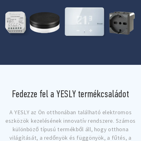
Fedezze fel a YESLY termékcsaládot
A YESLY az Ön otthonában található elektromos
eszközök kezelésének innovatív rendszere. Számos
különböző típusú termékből áll, hogy otthona
világítását, a redőnyök és függönyök, a fűtés, a