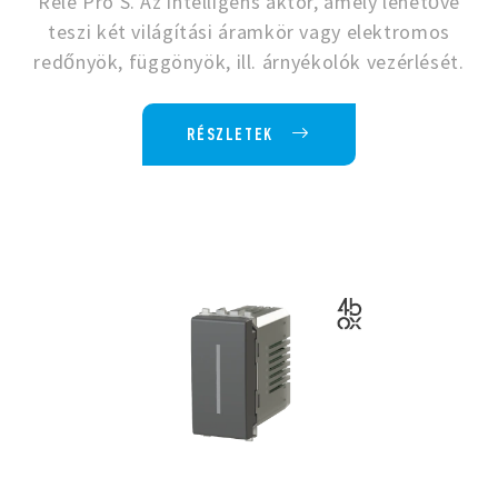
Relè Pro S. Az intelligens aktor, amely lehetővé
teszi két világítási áramkör vagy elektromos
redőnyök, függönyök, ill. árnyékolók vezérlését.
RÉSZLETEK