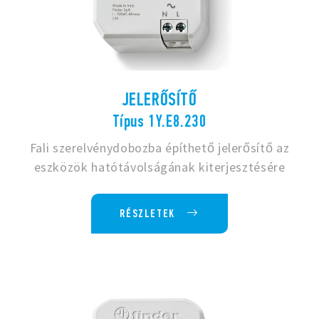
JELERŐSÍTŐ
Típus 1Y.E8.230
Fali szerelvénydobozba építhető jelerősítő az
eszközök hatótávolságának kiterjesztésére
RÉSZLETEK