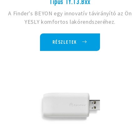
Típus 1Y.13.Bxx
A Finder's BEYON egy innovatív távirányító az Ön
YESLY komfortos lakórendszeréhez.
RÉSZLETEK