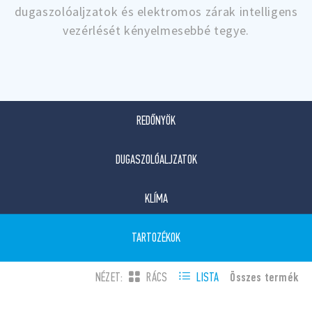
dugaszolóaljzatok és elektromos zárak intelligens
vezérlését kényelmesebbé tegye.
REDŐNYÖK
DUGASZOLÓALJZATOK
KLÍMA
TARTOZÉKOK
Összes termék
NÉZET:
RÁCS
LISTA