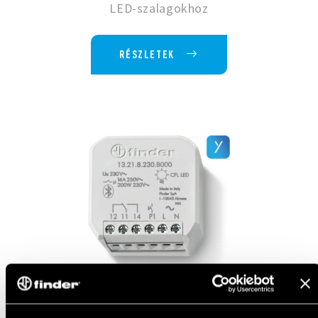
LED-szalagokhoz
RÉSZLETEK
EGYCSATORNÁS, 6 A NÉVLEGES ÁRAMÚ,