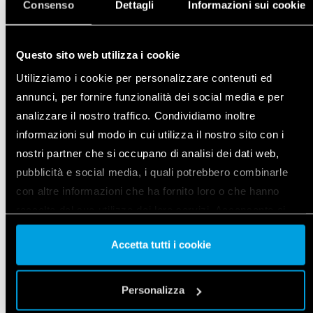
Consenso
Dettagli
Informazioni sui cookie
TÖBBFUNKCIÓS RELÉ BLUETOOTH-
KOMMUNIKÁCIÓVAL
Questo sito web utilizza i cookie
Típus 13.21.8.230.B000
Utilizziamo i cookie per personalizzare contenuti ed
Többfunkciós elektronikus relé 12 különböző
annunci, per fornire funzionalità dei social media e per
funkcióval és nyomógomb (fázis vagy nulla)
analizzare il nostro traffico. Condividiamo inoltre
bemenettel
informazioni sul modo in cui utilizza il nostro sito con i
nostri partner che si occupano di analisi dei dati web,
RÉSZLETEK
pubblicità e social media, i quali potrebbero combinarle
con altre informazioni che ha fornito loro o che hanno
raccolto dal suo utilizzo dei loro servizi. Acconsenta ai
nostri cookie se continua ad utilizzare il nostro sito web.
Accetta tutti i cookie
Vai alla Cookie Policy complet
a
Personalizza