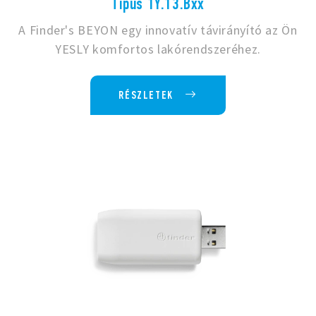
Típus 1Y.13.Bxx
A Finder's BEYON egy innovatív távirányító az Ön
YESLY komfortos lakórendszeréhez.
RÉSZLETEK