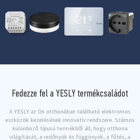
Fedezze fel a YESLY termékcsaládot
A YESLY az Ön otthonában található elektromos
eszközök kezelésének innovatív rendszere. Számos
különböző típusú termékből áll, hogy otthona
világítását, a redőnyök és függönyök, a fűtés, a