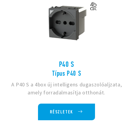
P40 S
Típus P40 S
A P40 S a 4box új intelligens dugaszolóaljzata,
amely forradalmasítja otthonát.
RÉSZLETEK