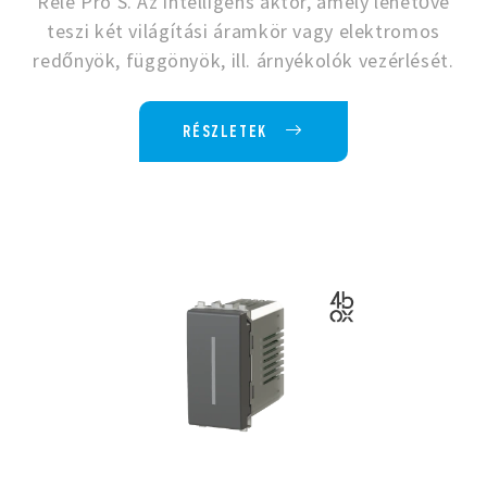
Relè Pro S. Az intelligens aktor, amely lehetővé
teszi két világítási áramkör vagy elektromos
redőnyök, függönyök, ill. árnyékolók vezérlését.
RÉSZLETEK