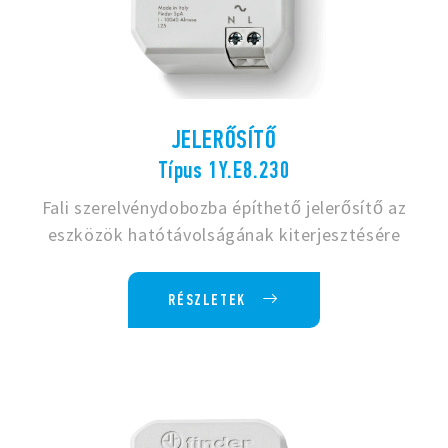
JELERŐSÍTŐ
Típus 1Y.E8.230
Fali szerelvénydobozba építhető jelerősítő az
eszközök hatótávolságának kiterjesztésére
RÉSZLETEK