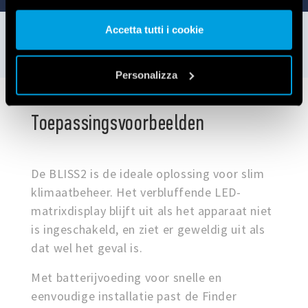
nostri cookie se continua ad utilizzare il nostro sito web.
Accetta tutti i cookie
Vai alla Cookie Policy complet
a
Personalizza
Toepassingsvoorbeelden
De BLISS2 is de ideale oplossing voor slim
klimaatbeheer. Het verbluffende LED-
matrixdisplay blijft uit als het apparaat niet
is ingeschakeld, en ziet er geweldig uit als
dat wel het geval is.
Met batterijvoeding voor snelle en
eenvoudige installatie past de Finder