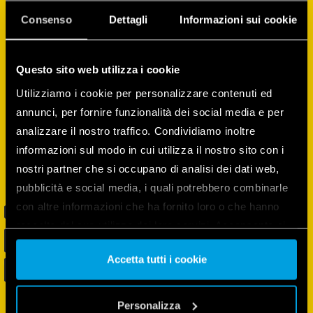
routines aanmaken, het energieverbruik van
alle apparaten controleren en beheren, en
Consenso
Dettagli
Informazioni sui cookie
nog veel meer!
Questo sito web utilizza i cookie
Utilizziamo i cookie per personalizzare contenuti ed
annunci, per fornire funzionalità dei social media e per
analizzare il nostro traffico. Condividiamo inoltre
informazioni sul modo in cui utilizza il nostro sito con i
nostri partner che si occupano di analisi dei dati web,
pubblicità e social media, i quali potrebbero combinarle
con altre informazioni che ha fornito loro o che hanno
raccolto dal suo utilizzo dei loro servizi. Acconsenta ai
nostri cookie se continua ad utilizzare il nostro sito web.
Accetta tutti i cookie
Vai alla Cookie Policy complet
a
Personalizza